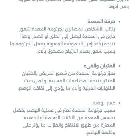
ومن أبرزها:
حرقة المعدة
ينتاب الأشخاص المصابين بجرثومة المعدة شعور
حارق في المعدة ليصل إلى الحلق أو الصدر، وهذا
نتيجة زيادة إفراز الحموضة المعوية بفعل الجرثومة ما
يسبب شعور بعدم الارتياح مصحوبًا بآلام.
الغثيان والقيء
تعزز جرثومة المعدة من شعور المريض بالغثيان
المتكرر نتيجة المضاعفات المسببة لها من حيث
الالتهابات المرئية وآلام ما يؤدي إلى تفاقم الوضع.
عسر الهضم
تسبب جرثومة المعدة تعثر في عملية الهضم بفضل
تحسس المعدة من الأكلات الدسمة أو الدهنية
المعززة من ظهور الانتفاخ والغازات، ما يؤثر على
وظيفة الهضم.