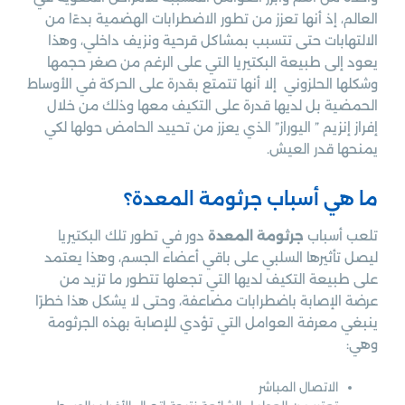
العالم، إذ أنها تعزز من تطور الاضطرابات الهضمية بدءًا من
الالتهابات حتى تتسبب بمشاكل قرحية ونزيف داخلي، وهذا
يعود إلى طبيعة البكتيريا التي على الرغم من صغر حجمها
وشكلها الحلزوني إلا أنها تتمتع بقدرة على الحركة في الأوساط
الحمضية بل لديها قدرة على التكيف معها وذلك من خلال
إفراز إنزيم ” اليوراز” الذي يعزز من تحييد الحامض حولها لكي
يمنحها قدر العيش.
ما هي أسباب جرثومة المعدة؟
تلعب أسباب
جرثومة المعدة
دور في تطور تلك البكتيريا
ليصل تأثيرها السلبي على باقي أعضاء الجسم، وهذا يعتمد
على طبيعة التكيف لديها التي تجعلها تتطور ما تزيد من
عرضة الإصابة باضطرابات مضاعفة، وحتى لا يشكل هذا خطرًا
ينبغي معرفة العوامل التي تؤدي للإصابة بهذه الجرثومة
وهي:
الاتصال المباشر