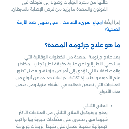
حالتها من مجرد التهابات وصولًا إلى تقرحات في
القولون والمعدة ما يزيد من فرص الإصابة بالسرطان.
إقرأ أيضًا:
ارتجاع المريء الصامت .. متى تنتهي هذه الأزمة
الصحية؟
ما هو علاج جرثومة المعدة؟
يعد علاج جرثومة المعدة من الخطوات الوقائية التي
يستدعي النظر إليها عن عناية دقيقة نظير تجنب المخاطر
والمضاعفات التي تؤدي إلى أمراض مزمنة، وبفضل تطور
علم الأدوية والطب إذ تكشف دراسات جديدة عن أنواع من
العلاجات التي تضمن فعالية في الشفاء منها، ومن ضمن
هذه الأنواع:
العلاج الثلاثي
يعتبر بروتوكول العلاج الثلاثي من العلاجات الأكثر
شيوعًا فهي تحتوى على مضادات حيوية بها تراكيب
كيميائية معينة تعمل على تثبيط إنزيمات جرثومة