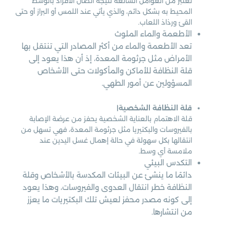
تعتبر من العوامل الشائعة نتيجة اتصال الأفراد بالوسط
المحيط به بشكل دائم، والذي يأتي عند اللمس أو البراز أو حتى
القئ ورذاذ اللعاب.
الأطعمة والماء الملوث
تعد الأطعمة والماء من أكثر المصادر التي تنتقل بها
الأمراض مثل جرثومة المعدة، إذ أن هذا يعود إلى
قلة النظافة للأماكن والمأكولات حتى الأشخاص
المسؤولين عن أمور الطهي.
قلة النظافة الشخصية|
قلة الاهتمام بالعناية الشخصية يحفز من عرضة الإصابة
بالفيروسات والبكتيريا مثل جرثومة المعدة، فهي تسهل من
انتقالها بكل سهولة في حالة إهمال غسل اليدين عند
ملامسة أي وسط.
التكدس البيئي
دائمًا ما ينشئ عن البيئات المكدسة بالأشخاص وقلة
النظافة خطر انتقال العدوى والفيروسات، وهذا يعود
إلى كونه مصدر محفز لعيش تلك البكتيريات ما يعزز
من انتشارها.