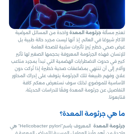
تعتبر مسألة
جرثومة المعدة
واحدة من المسائل المرضية
الأكثر شيوعًا في العالم، إذ أنها ليست مجرد حالة طبية بل
عَرض صحي خطير يُبرز تأثيرات سلبية للصحة العامة
للإنسان، فهذه الجرثومة المعروفة بحجمها الصغير لها تأثير
كبير في حدوث الاضطرابات الهضمية التي تبدأ بمجرد متاعب
وآلام إلى أن تنتهي بمضاعفات صحية خطيرة إذا تُركت دون
علاج، وفهم طبيعة تلك الجرثومة يتوقف على إدراك المحاور
الأساسية للموضوع، لذلك سوف نستعرض معكم كافة
التفاصيل عن جرثومة المعدة وفقًا للدراسات الحديثة،
فتابعونا.
ما هي جرثومة المعدة؟
جرثومة المعدة
المعروف باسم”Helicobacter pylori” هي
واحدة من أهم وأبرز العوامل المسببة للأمراض المعوية في