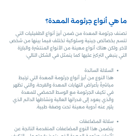
ما هي أنواع جرثومة المعدة؟
تصنف جرثومة المعدة من ضمن أبرز أنواع الطفيليات التي
تتسم بخصائص جينية وسلوكية تختلف فيما بينها من شخص
لآخر، ولكن هناك أنواع معينة من الأنواع المنتشرة والبارزة
التي ينبغي التركيز عليها كما يتمثل في الشكل التالي:
السلالة السائدة
هذا النوع من أبرز أنواع جرثومة المعدة التي ترتبط
مباشرةً بأعراض التهابات المعدة والقرحة، والتي تظهر
في تكيف الجرثومة مع الوسط الحمضي للمعدة
والذي يعود إلى قدراتها العالية ونشاطها الدائم الذي
يلزم عنه أدوية معينة تحت وصفة طبية.
سلالة المضاعفات
يتضمن هذا النوع المضاعفات المتقدمة الناتجة عن
تأثيرات جرثومة المعدة الذي يتميز بقدرته على التكيف