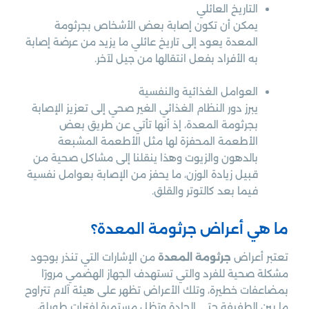
التاريخ العائلي
يمكن أن تكون إصابة بعض الأشخاص بجرثومة
المعدة يعود إلى تاريخ عائلي ما يزيد من عرضة إصابة
به الأفراد بفعل انتقالها من جيل لآخر.
العوامل الغذائية والنفسية
يبرز دور النظام الغذائي الغير صحي إلى تعزيز الإصابة
بجرثومة المعدة، إذ أنها تأتي عن طريق بعض
الأطعمة المحفزة لها مثل الأطعمة المشبعة
بالدهون والزيوت وهذا ينقلنا إلى مشاكل صحية من
قبيل زيادة الوزن، ما يحفز من الإصابة بعوامل نفسية
فيما بعد كالتوتر والقلق.
ما هي أعراض جرثومة المعدة؟
تعتبر أعراض
جرثومة المعدة
من الإشارات التي تنذر بوجود
مشكلة صحية للفرد والتي تستهدف الجهاز الهضمي مرورًا
بمضاعفات خطيرة، وتلك الأعراض تظهر على هيئة آلام تتراوح
ما بين الطفيفة حتى الحادة وتظل مستمرة لفترات طويلة،