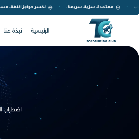
خطي
ر واتساب
معتمدة. سرّية. سريعة.
نكسر حواجز اللغة
•
•
لى
لمحتوى
الرئيسية
نبذة عنا
اضطراب ال