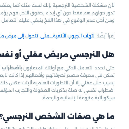
لأن مشكلة الشخصية النرجسية بإنك لست مثله كما يعتقد بأنه
تدور حولهم هم فقط دون أي إبداء بحقوق الآخر، فهم يؤمنو
ومن أجل عدم الوقوع في هذا الفخ ينبغي عليك التعامل بط
إقرأ أيضًا:
التهاب الجيوب الأنفية….متى تتحول إلى مرض م
هل النرجسي مريض عقلي أو نف
حتى تحدد التعامل الذكي مع أولئك المصابون ب
اضطراب ا
تمكن في معرفة مصدر تصرفاتهم وأفعالهم إذا كانت ناب
بسبب خلل عقلي إلا أن التطورات العلمية أثبتت عكس ذلك
اضطراب نفسي له صلة بذكريات الطفولة والتجارب المؤلمة 
سيكوباتية منزوعة الإنسانية والرحمة.
ما هي صفات الشخص النرجسي؟