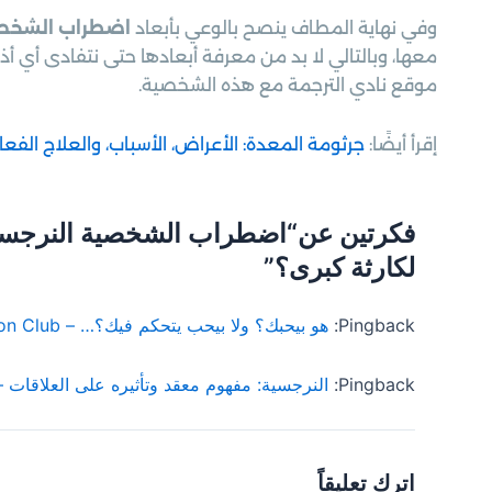
وفي نهاية المطاف ينصح بالوعي بأبعاد
اضطراب الشخصي
معها، وبالتالي لا بد من معرفة أبعادها حتى نتفادى أي أذ
موقع نادي الترجمة مع هذه الشخصية.
إقرأ أيضًا:
جرثومة المعدة: الأعراض، الأسباب، والعلاج الفعا
فكرتين عن“اضطراب الشخصية النرجس
لكارثة كبرى؟”
Pingback:
هو بيحبك؟ ولا بيحب يتحكم فيك؟… – Translation Club
Pingback:
النرجسية: مفهوم معقد وتأثيره على العلاقات – ranslation Club
اترك تعليقاً