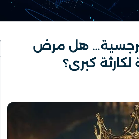
نرجسية… هل مرض
كارثة كبرى؟